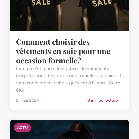
Comment choisir des
vêtements en soie pour une
occasion formelle?
Lorsque l'on parle de mode et de vêtements
élégants pour des occasions formelles, la soie est
souvent le premier choix qui vient à l'esprit. Cette
éto...
21 mai 2024
6 min de lecture →
ACTU