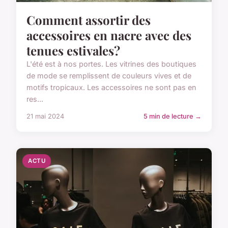
Comment assortir des
accessoires en nacre avec des
tenues estivales?
L'été est à nos portes. Les vitrines des boutiques
de mode se remplissent de couleurs vives et de
motifs tropicaux. Les accessoires ne sont pas en
res...
21 mai 2024
5 min de lecture →
ACTU