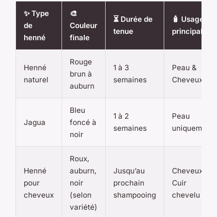
✨ Type
🎨
⏳ Durée de
🧴 Usage
de
Couleur
tenue
principal
henné
finale
Rouge
Henné
1 à 3
Peau &
brun à
naturel
semaines
Cheveux
auburn
Bleu
1 à 2
Peau
Jagua
foncé à
semaines
uniquement
noir
Roux,
Henné
auburn,
Jusqu’au
Cheveux &
pour
noir
prochain
Cuir
cheveux
(selon
shampooing
chevelu
variété)