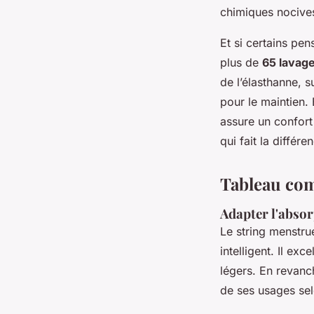
chimiques nocives
Et si certains pen
plus de
65 lavag
de l’élasthanne, s
pour le maintien.
assure un confort
qui fait la différ
Tableau com
Adapter l'abso
Le string menstrue
intelligent. Il ex
légers. En revanc
de ses usages sel