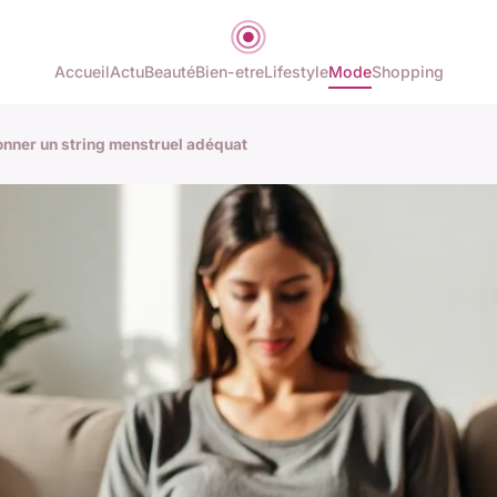
Accueil
Actu
Beauté
Bien-etre
Lifestyle
Mode
Shopping
ionner un string menstruel adéquat