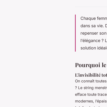
Chaque femme
dans sa vie. D
repenser son 
l’élégance ? 
solution idéal
Pourquoi le
L'invisibilité t
On connaît toutes
? Le string menst
efface toute trac
modernes, l’épais