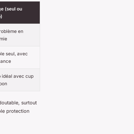
e (seul ou
)
roblème en
mie
ble seul, avec
lance
 idéal avec cup
pon
doutable, surtout
ble protection