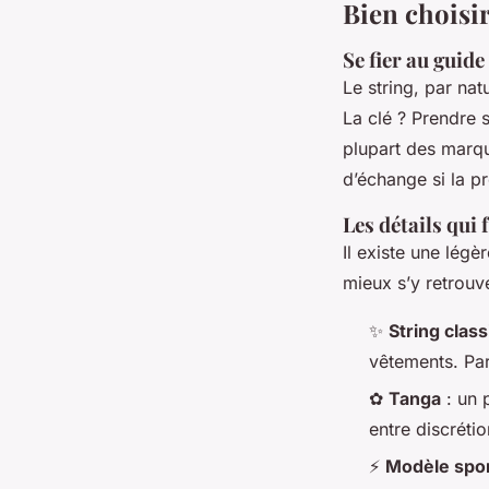
Bien choisir
Se fier au guide 
Le string, par nat
La clé ? Prendre 
plupart des marqu
d’échange si la p
Les détails qui
Il existe une lég
mieux s’y retrouve
✨
String clas
vêtements. Par
✿
Tanga
: un 
entre discrétion
⚡
Modèle spo