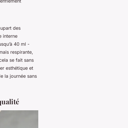
renflement
lupart des
 interne
usqu’à 40 ml -
mais respirante,
cela se fait sans
er esthétique et
e la journée sans
qualité