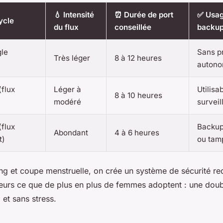
💧 Intensité
⏰ Durée de port
✅ Usag
ycle
du flux
conseillée
backup
gle
Sans p
Très léger
8 à 12 heures
autono
(flux
Léger à
Utilisa
8 à 10 heures
modéré
surveil
(flux
Backup
Abondant
4 à 6 heures
t)
ou tam
ng et coupe menstruelle, on crée un système de sécurité re
ailleurs ce que de plus en plus de femmes adoptent : une dou
, et sans stress.