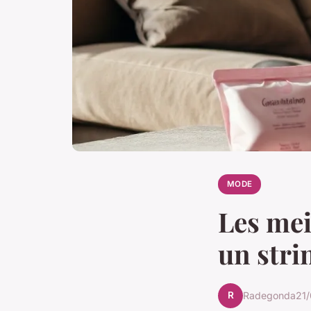
MODE
Les mei
un stri
R
Radegonda
21