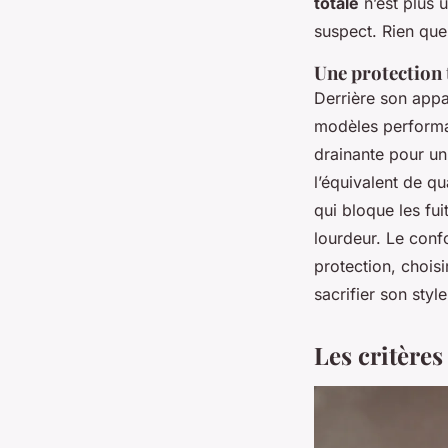
totale
n’est plus 
suspect. Rien que
Une protection 
Derrière son appar
modèles performa
drainante pour un
l’équivalent de q
qui bloque les fui
lourdeur. Le confo
protection, chois
sacrifier son style
Les critères