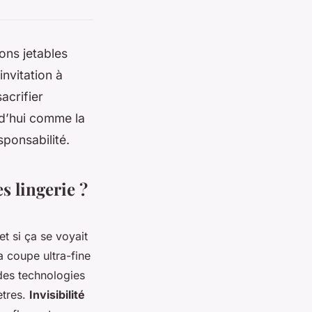
ons jetables
invitation à
acrifier
rd’hui comme la
sponsabilité.
s lingerie ?
t si ça se voyait
a coupe ultra-fine
 des technologies
ètres.
Invisibilité