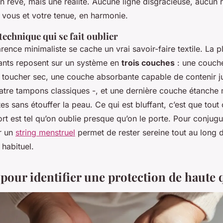
un rêve, mais une réalité. Aucune ligne disgracieuse, aucun 
 vous et votre tenue, en harmonie.
technique qui se fait oublier
ence minimaliste se cache un vrai savoir-faire textile. La p
nts reposent sur un système en
trois couches
: une couche
 toucher sec, une couche absorbante capable de contenir j
uatre tampons classiques -, et une dernière couche étanche 
tes sans étouffer la peau. Ce qui est bluffant, c’est que tout 
rt est tel qu’on oublie presque qu’on le porte. Pour conjugu
ir un
string menstruel
permet de rester sereine tout au long d
 habituel.
 pour identifier une protection de haute 